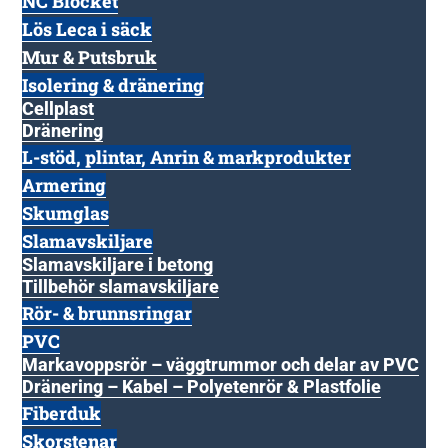
NC Blocket
Lös Leca i säck
Mur & Putsbruk
Isolering & dränering
Cellplast
Dränering
L-stöd, plintar, Anrin & markprodukter
Armering
Skumglas
Slamavskiljare
Slamavskiljare i betong
Tillbehör slamavskiljare
Rör- & brunnsringar
PVC
Markavoppsrör – väggtrummor och delar av PVC
Dränering – Kabel – Polyetenrör & Plastfolie
Fiberduk
Skorstenar