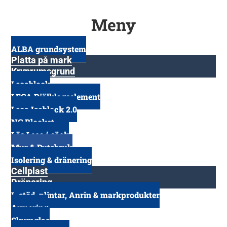
Meny
ALBA grundsystem
Platta på mark
Kryprumsgrund
Lecablock
LECA Bjälklagselement
Leca Isoblock 2.0
NC Blocket
Lös Leca i säck
Mur & Putsbruk
Isolering & dränering
Cellplast
Dränering
L-stöd, plintar, Anrin & markprodukter
Armering
Skumglas