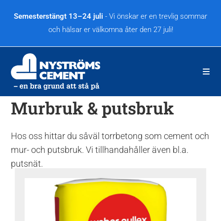
Hoppa
till
Semesterstängt 13–24 juli
- Vi önskar er en trevlig sommar
innehållet
och hälsar er välkomna åter den 27 juli!
Murbruk & putsbruk
Hos oss hittar du såväl torrbetong som cement och
mur- och putsbruk. Vi tillhandahåller även bl.a.
putsnät.