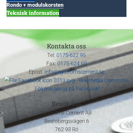
Rondo + modulskorsten
Teknisk information
Kontakta oss
Tel:
0175-622 95
Fax:
0175-624 60
Epost:
info@nystromscement.se
Följ oss gärna på Facebook!
Besök oss
Nyströms Cement AB
Beatebergsvägen 6
762 93 Rö