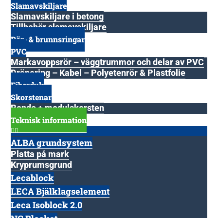
Slamavskiljare
Slamavskiljare i betong
Tillbehör slamavskiljare
Rör- & brunnsringar
PVC
Markavoppsrör – väggtrummor och delar av PVC
Dränering – Kabel – Polyetenrör & Plastfolie
Fiberduk
Skorstenar
Rondo + modulskorsten
Teknisk information
ALBA grundsystem
Platta på mark
Kryprumsgrund
Lecablock
LECA Bjälklagselement
Leca Isoblock 2.0