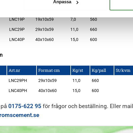
Anpassa
Art.nr
Format cm
Kg/st
Kg/pall
St/kvm
LNC19P
19x10x59
7,0
560
LNC29P
29x10x59
11,0
660
LNC40P
40x10x60
15,0
600
rn
Art.nr
Format cm
Kg/st
Kg/pall
St/kvm
LNC29PH
29x10x59
11,0
660
LNC40PH
40x10x60
15,0
600
 på
0175-622 95
för frågor och beställning. Eller mai
tromscement.se