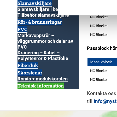
Slamavskiljare
Massivblock
Slamavskiljare i betong
Tillbehör slamavskiljare
NC Blocket
Rör- & brunnsringar
NC Blocket
PVC
NC Blocket
Markavoppsrör –
väggtrummor och delar av
PVC
Passblock hö
Dränering – Kabel –
Polyetenrör & Plastfolie
Massivblock
Fiberduk
NC Blocket
Skorstenar
Rondo + modulskorsten
NC Blocket
Teknisk information
Kontakta oss
till
info@nys