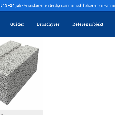
t 13–24 juli
- Vi önskar er en trevlig sommar och hälsar er välkomna å
Guider
Broschyrer
Referensobjekt