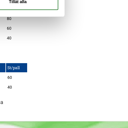
Tillåt alla
St/pall
80
60
40
St/pall
60
40
la