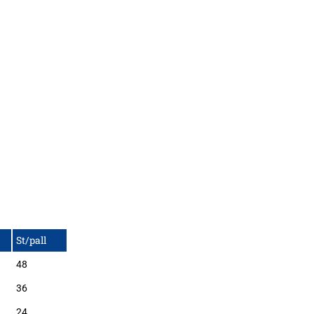
St/pall
48
36
24