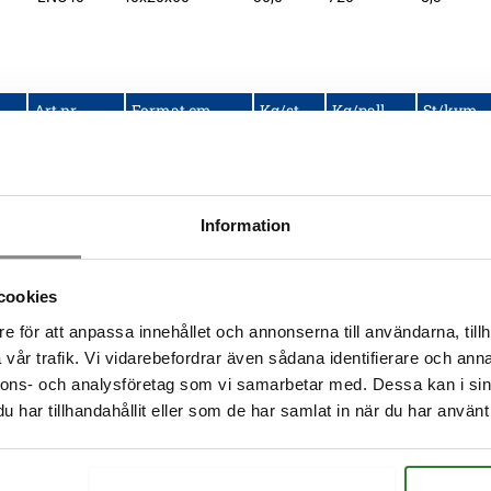
Art.nr
Format cm
Kg/st
Kg/pall
St/kvm
LNC19H
19x20x59
14,0
672
8,5
LNC29H
29x20x59
22,0
704
8,3
LNC40H
40x20x60
30,0
720
8,3
Information
cookies
e för att anpassa innehållet och annonserna till användarna, tillh
Art.nr
Format cm
Kg/st
Kg/pall
St/kvm
vår trafik. Vi vidarebefordrar även sådana identifierare och anna
LNC40R30
40x20x30
14,0
nnons- och analysföretag som vi samarbetar med. Dessa kan i sin
har tillhandahållit eller som de har samlat in när du har använt 
LNC40R60
40x20x60
30,0