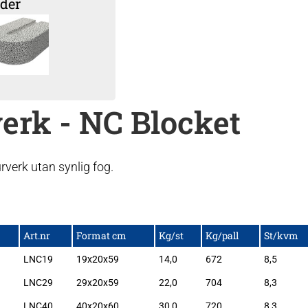
der
erk - NC Blocket
rverk utan synlig fog.
Art.nr
Format cm
Kg/st
Kg/pall
St/kvm
LNC19
19x20x59
14,0
672
8,5
LNC29
29x20x59
22,0
704
8,3
LNC40
40x20x60
30,0
720
8,3