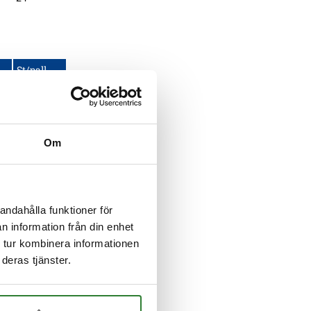
St/pall
48
36
24
Om
andahålla funktioner för
St/pall
n information från din enhet
 tur kombinera informationen
deras tjänster.