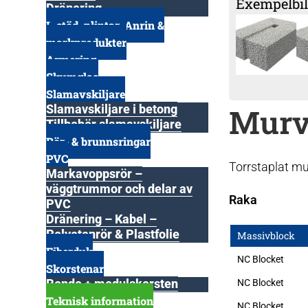
Exempelbil
Dränering
L-stöd, plintar, Anrin &
markprodukter
Armering
Skumglas
Slamavskiljare
Murv
Slamavskiljare i betong
Tillbehör slamavskiljare
Rör- & brunnsringar
PVC
Torrstaplat mu
Markavoppsrör –
väggtrummor och delar av
Raka
PVC
Dränering – Kabel –
Polyetenrör & Plastfolie
Massivblock
Fiberduk
NC Blocket
Skorstenar
Rondo + modulskorsten
NC Blocket
Teknisk information
NC Blocket