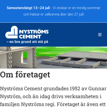
Hoppa
till
Semesterstängt 13–24 juli
- Vi önskar er en trevlig sommar
innehållet
och hälsar er välkomna åter den 27 juli!
Om företaget
Nyströms Cement grundades 1952 av Gunnar
Nyström, och än idag drivs verksamheten i
familjen Nyströms regi. Företaget är även ett