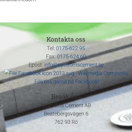
Kontakta oss
Tel:
0175-622 95
Fax:
0175-624 60
Epost:
info@nystromscement.se
Följ oss gärna på Facebook!
Besök oss
Nyströms Cement AB
Beatebergsvägen 6
762 93 Rö