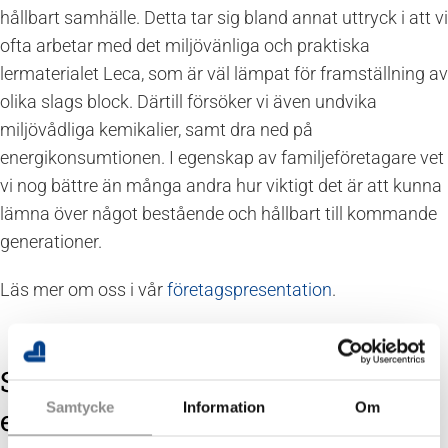
hållbart samhälle. Detta tar sig bland annat uttryck i att vi
ofta arbetar med det miljövänliga och praktiska
lermaterialet Leca, som är väl lämpat för framställning av
olika slags block. Därtill försöker vi även undvika
miljövådliga kemikalier, samt dra ned på
energikonsumtionen. I egenskap av familjeföretagare vet
vi nog bättre än många andra hur viktigt det är att kunna
lämna över något bestående och hållbart till kommande
generationer.
Läs mer om oss i vår
företagspresentation
.
Stor lagerkapacitet och logistik i
Samtycke
Information
Om
egen regi