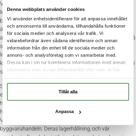
Vi har i nuläget kapacitet att framställa cirka 1500
Denna webbplats använder cookies
lecablock i timmen (beroende på exakta
Vi använder enhetsidentifierare för att anpassa innehållet
blockdimensioner). Lagringskapacitet på vår anläggning
och annonserna till användarna, tillhandahålla funktioner
är mycket hög, och detta försöker vi dra nytta av genom
för sociala medier och analysera vår trafik. Vi
att lagerhålla alla våra produkter i stora kvantiteter. På så
vidarebefordrar även sådana identifierare och annan
sätt kan vi öka leveranssäkerheten. Samtliga
information från din enhet till de sociala medier och
lecaprodukter är för övrigt certifierade och
annons- och analysföretag som vi samarbetar med.
Dessa kan i sin tur kombinera informationen med annan
kvalitetskontrollerade genom Swedac och BBC – vilket vi
information som du har tillhandahållit eller som de har
såklart är stolta över.
samlat in när du har använt deras tjänster.
Som om inte det vore nog sköter vi även all logistik på
Tillåt alla
egen hand, och vår maskinpark består bland annat av
hjullastare och kranbilar med släp. Även detta borgar för
hög leveranssäkerhet och ökad konstadseffektivitet.
Anpassa
Våra produkter säljs genom olika återförsäljare inom
byggvaruhandeln. Deras lagerhållning, och vår