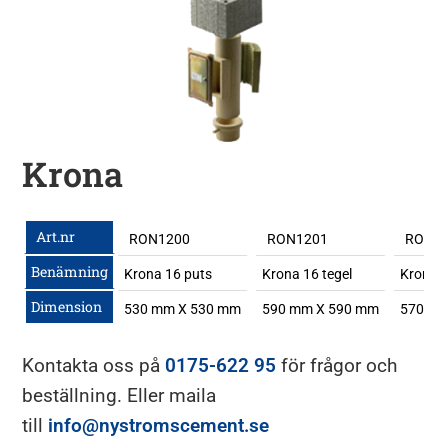
Krona
Art.nr
RON1200
RON1201
RON1
Benämning
Krona 16 puts
Krona 16 tegel
Krona 2
Dimension
530 mm X 530 mm
590 mm X 590 mm
570 mm
Kontakta oss på
0175-622 95
för frågor och
beställning. Eller maila
till
info@nystromscement.se