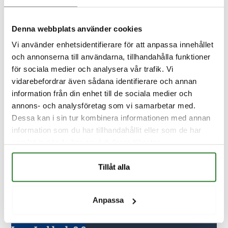
Skumglas
Slamavskiljare
Denna webbplats använder cookies
Slamavskiljare i betong
Tillbehör slamavskiljare
Vi använder enhetsidentifierare för att anpassa innehållet
Rör- & brunnsringar
och annonserna till användarna, tillhandahålla funktioner
PVC
för sociala medier och analysera vår trafik. Vi
Markavoppsrör – väggtrummor och delar av PVC
vidarebefordrar även sådana identifierare och annan
Dränering – Kabel – Polyetenrör & Plastfolie
information från din enhet till de sociala medier och
Fiberduk
annons- och analysföretag som vi samarbetar med.
Skorstenar
Dessa kan i sin tur kombinera informationen med annan
Rondo + modulskorsten
information som du har tillhandahållit eller som de har
Teknisk information
samlat in när du har använt deras tjänster.
ALBA grundsystem
Tillåt alla
Platta på mark
Kryprumsgrund
Lecablock
Anpassa
LECA Bjälklagselement