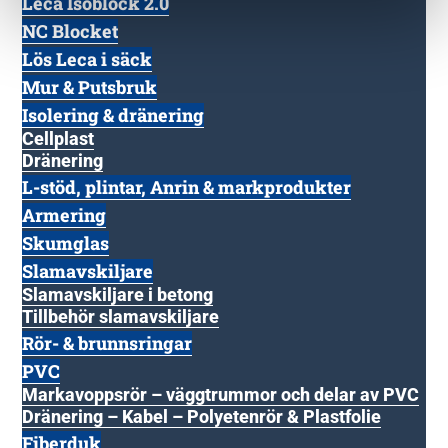
Leca Isoblock 2.0
NC Blocket
Lös Leca i säck
Mur & Putsbruk
Isolering & dränering
Cellplast
Dränering
L-stöd, plintar, Anrin & markprodukter
Armering
Skumglas
Slamavskiljare
Slamavskiljare i betong
Tillbehör slamavskiljare
Rör- & brunnsringar
PVC
Markavoppsrör – väggtrummor och delar av PVC
Dränering – Kabel – Polyetenrör & Plastfolie
Fiberduk