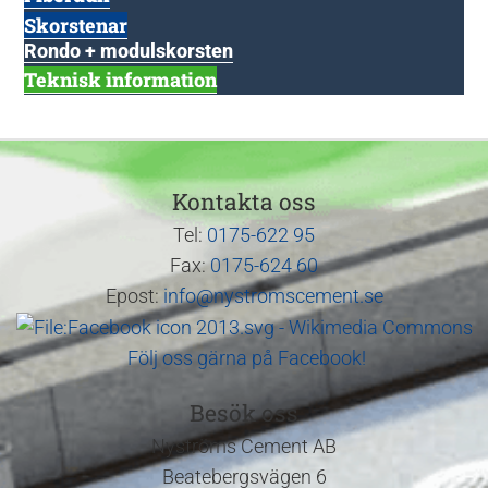
Skorstenar
Rondo + modulskorsten
Teknisk information
Kontakta oss
Tel:
0175-622 95
Fax:
0175-624 60
Epost:
info@nystromscement.se
Följ oss gärna på Facebook!
Besök oss
Nyströms Cement AB
Beatebergsvägen 6