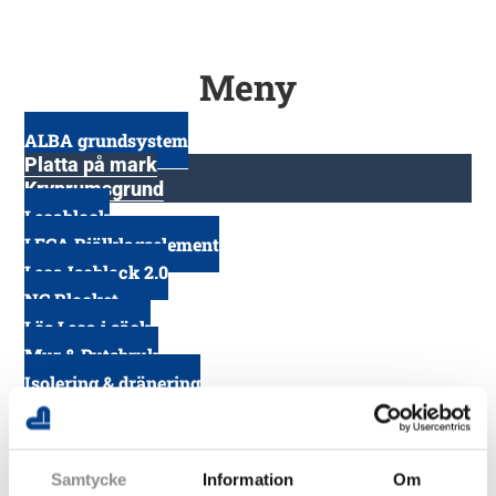
Meny
ALBA grundsystem
Platta på mark
Kryprumsgrund
Lecablock
LECA Bjälklagselement
Leca Isoblock 2.0
NC Blocket
Lös Leca i säck
Mur & Putsbruk
Isolering & dränering
Cellplast
Dränering
L-stöd, plintar, Anrin & markprodukter
Samtycke
Information
Om
Armering