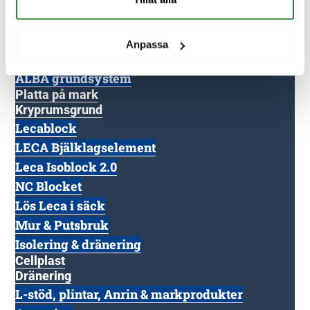
Skorstenar
Rondo + modulskorsten
Anpassa
Teknisk information
ALBA grundsystem
Platta på mark
Kryprumsgrund
Lecablock
LECA Bjälklagselement
Leca Isoblock 2.0
NC Blocket
Lös Leca i säck
Mur & Putsbruk
Isolering & dränering
Cellplast
Dränering
L-stöd, plintar, Anrin & markprodukter