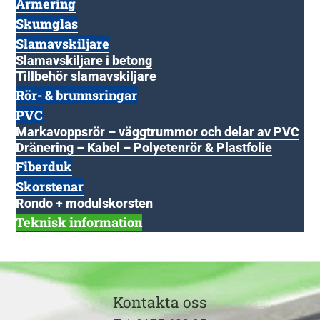
Armering
Skumglas
Slamavskiljare
Slamavskiljare i betong
Tillbehör slamavskiljare
Rör- & brunnsringar
PVC
Markavoppsrör – väggtrummor och delar av PVC
Dränering – Kabel – Polyetenrör & Plastfolie
Fiberduk
Skorstenar
Rondo + modulskorsten
Teknisk information
Kontakta oss