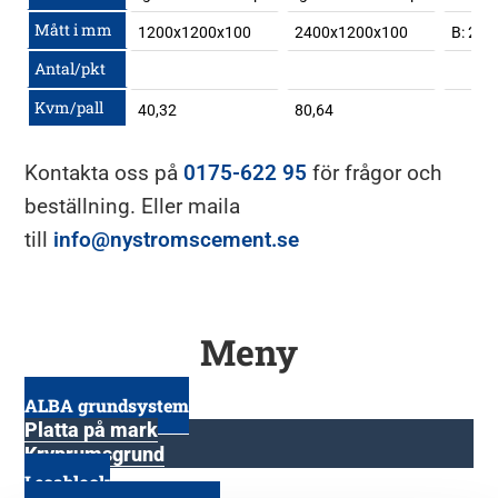
Mått i mm
1200x1200x100
2400x1200x100
B: 200
Antal/pkt
Kvm/pall
40,32
80,64
Kontakta oss på
0175-622 95
för frågor och
beställning. Eller maila
till
info@nystromscement.se
Meny
ALBA grundsystem
Platta på mark
Kryprumsgrund
Lecablock