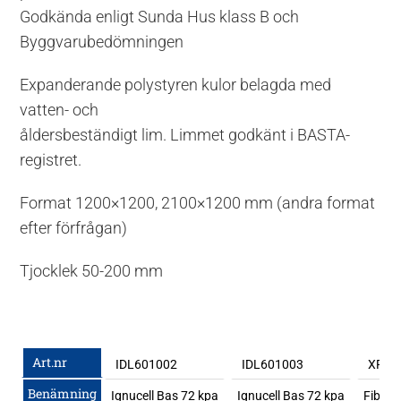
Godkända enligt Sunda Hus klass B och
Byggvarubedömningen
Expanderande polystyren kulor belagda med
vatten- och
åldersbeständigt lim. Limmet godkänt i BASTA-
registret.
Format 1200×1200, 2100×1200 mm (andra format
efter förfrågan)
Tjocklek 50-200 mm
Art.nr
IDL601002
IDL601003
XFN2
Benämning
Ignucell Bas 72 kpa
Ignucell Bas 72 kpa
Fiberd