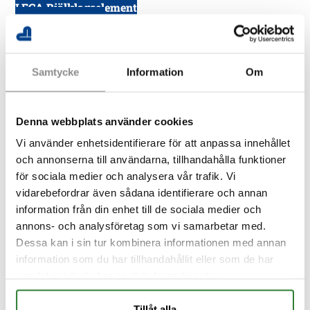
LECA Bjälklagselement
Leca Isoblock 2.0
NC Blocket
Lös Leca i säck
Samtycke
Information
Om
Mur & Putsbruk
Isolering & dränering
Cellplast
Denna webbplats använder cookies
Dränering
L-stöd, plintar, Anrin & markprodukter
Vi använder enhetsidentifierare för att anpassa innehållet
Armering
och annonserna till användarna, tillhandahålla funktioner
Skumglas
för sociala medier och analysera vår trafik. Vi
Slamavskiljare
vidarebefordrar även sådana identifierare och annan
Slamavskiljare i betong
information från din enhet till de sociala medier och
Tillbehör slamavskiljare
annons- och analysföretag som vi samarbetar med.
Rör- & brunnsringar
Dessa kan i sin tur kombinera informationen med annan
PVC
information som du har tillhandahållit eller som de har
Markavoppsrör – väggtrummor och delar av PVC
samlat in när du har använt deras tjänster.
Dränering – Kabel – Polyetenrör & Plastfolie
Fiberduk
Tillåt alla