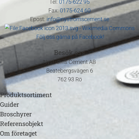
Tel:
0175-622 95
Fax:
0175-624 60
Epost:
info@nystromscement.se
Följ oss gärna på Facebook!
Besök oss
Nyströms Cement AB
Beatebergsvägen 6
762 93 Rö
Produktsortiment
Guider
Broschyrer
Referensobjekt
Om företaget