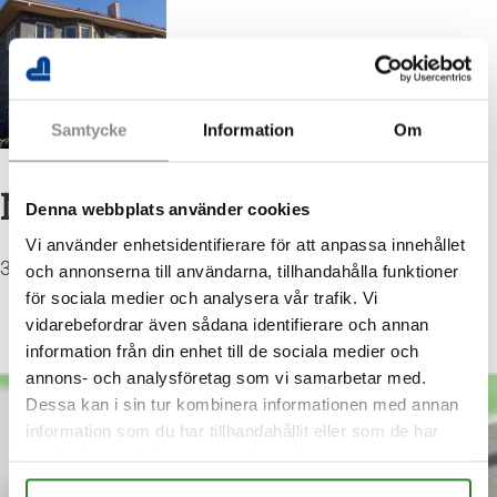
Samtycke
Information
Om
NC Hus
Denna webbplats använder cookies
Vi använder enhetsidentifierare för att anpassa innehållet
3 våningshus i Huddinge, staplat med NC block
och annonserna till användarna, tillhandahålla funktioner
för sociala medier och analysera vår trafik. Vi
vidarebefordrar även sådana identifierare och annan
information från din enhet till de sociala medier och
annons- och analysföretag som vi samarbetar med.
Dessa kan i sin tur kombinera informationen med annan
information som du har tillhandahållit eller som de har
Kontakta oss
samlat in när du har använt deras tjänster.
Tel:
0175-622 95