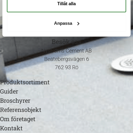
Fax:
0175-624 60
Tillåt alla
Epost:
info@nystromscement.se
Anpassa
Följ oss gärna på Facebook!
Besök oss
Nyströms Cement AB
Beatebergsvägen 6
762 93 Rö
Produktsortiment
Guider
Broschyrer
Referensobjekt
Om företaget
Kontakt