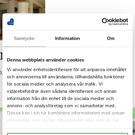
Samtycke
Information
Om
NC Blocket
Denna webbplats använder cookies
Vi använder enhetsidentifierare för att anpassa innehållet
Murat NC hus i Vallentuna
och annonserna till användarna, tillhandahålla funktioner
för sociala medier och analysera vår trafik. Vi
vidarebefordrar även sådana identifierare och annan
information från din enhet till de sociala medier och
annons- och analysföretag som vi samarbetar med.
Dessa kan i sin tur kombinera informationen med annan
information som du har tillhandahållit eller som de har
Kontakta oss
samlat in när du har använt deras tjänster.
Tel:
0175-622 95