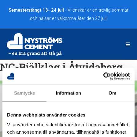
Hoppa
till
Semesterstängt 13–24 juli
- Vi önskar er en trevlig sommar
innehållet
och hälsar er välkomna åter den 27 juli!
NC-Bjälklag i Åtvidaberg
Samtycke
Information
Om
Kontakta oss
Tel:
0175-622 95
Denna webbplats använder cookies
Fax:
0175-624 60
Epost:
info@nystromscement.se
Vi använder enhetsidentifierare för att anpassa innehållet
och annonserna till användarna, tillhandahålla funktioner