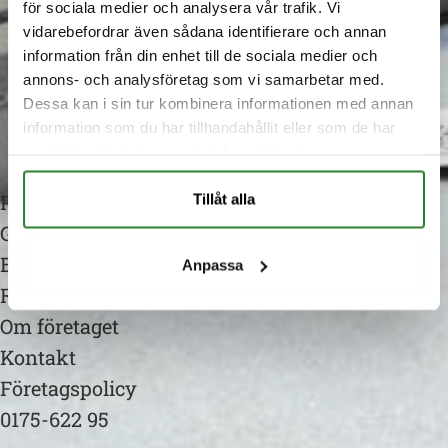
för sociala medier och analysera vår trafik. Vi
Följ oss gärna på Facebook!
vidarebefordrar även sådana identifierare och annan
information från din enhet till de sociala medier och
Besök oss
annons- och analysföretag som vi samarbetar med.
Nyströms Cement AB
Dessa kan i sin tur kombinera informationen med annan
Beatebergsvägen 6
information som du har tillhandahållit eller som de har
samlat in när du har använt deras tjänster.
762 93 Rö
Produktsortiment
Tillåt alla
Guider
Broschyrer
Anpassa
Referensobjekt
Om företaget
Kontakt
Företagspolicy
0175-622 95