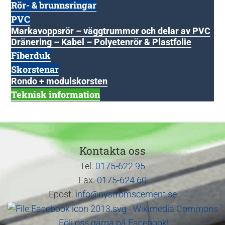
Rör- & brunnsringar
PVC
Markavoppsrör – väggtrummor och delar av PVC
Dränering – Kabel – Polyetenrör & Plastfolie
Fiberduk
Skorstenar
Rondo + modulskorsten
Teknisk information
Kontakta oss
Tel:
0175-622 95
Fax:
0175-624 60
Epost:
info@nystromscement.se
Följ oss gärna på Facebook!