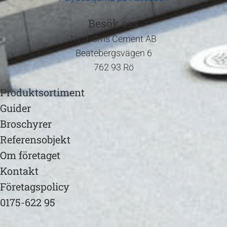
Besök oss
Nyströms Cement AB
Beatebergsvägen 6
762 93 Rö
Produktsortiment
Guider
Broschyrer
Referensobjekt
Om företaget
Kontakt
Företagspolicy
0175-622 95