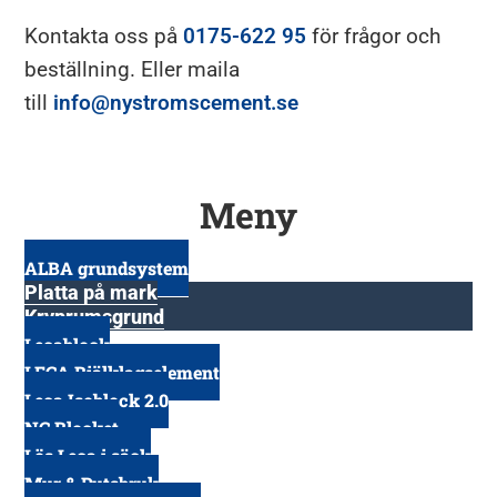
Kontakta oss på
0175-622 95
för frågor och
beställning. Eller maila
till
info@nystromscement.se
Meny
ALBA grundsystem
Platta på mark
Kryprumsgrund
Lecablock
LECA Bjälklagselement
Leca Isoblock 2.0
NC Blocket
Lös Leca i säck
Mur & Putsbruk