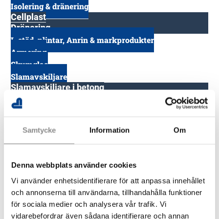
Isolering & dränering
Cellplast
Dränering
L-stöd, plintar, Anrin & markprodukter
Armering
Skumglas
Slamavskiljare
Slamavskiljare i betong
Tillbehör slamavskiljare
Rör- & brunnsringar
PVC
Samtycke
Information
Om
Markavoppsrör – väggtrummor och delar av PVC
Dränering – Kabel – Polyetenrör & Plastfolie
Fiberduk
Denna webbplats använder cookies
Skorstenar
Rondo + modulskorsten
Vi använder enhetsidentifierare för att anpassa innehållet
Teknisk information
och annonserna till användarna, tillhandahålla funktioner
för sociala medier och analysera vår trafik. Vi
ALBA grundsystem
vidarebefordrar även sådana identifierare och annan