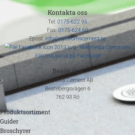
Kontakta oss
Tel:
0175-622 95
Fax:
0175-624 60
Epost:
info@nystromscement.se
Följ oss gärna på Facebook!
Besök oss
Nyströms Cement AB
Beatebergsvägen 6
762 93 Rö
Produktsortiment
Guider
Broschyrer