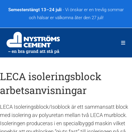
Hoppa
till
Semesterstängt 13–24 juli
- Vi önskar er en trevlig sommar
innehållet
och hälsar er välkomna åter den 27 juli!
LECA isoleringsblock
arbetsanvisningar
LECA Isoleringsblock/Isoblock är ett sammansatt block
med isolering av polyuretan mellan två LECA murblock.
Isoleringen produceras i en specialbyggd maskin vilket
innebär att murblocken ”gjuts fast” till isoleringen på så