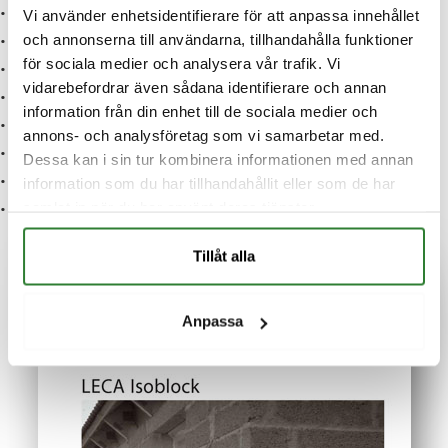
• Fogar
Vi använder enhetsidentifierare för att anpassa innehållet
och annonserna till användarna, tillhandahålla funktioner
• Armering
för sociala medier och analysera vår trafik. Vi
• Balkar
vidarebefordrar även sådana identifierare och annan
• Balkisolering
information från din enhet till de sociala medier och
• Dilatationsfogar – rörelsefogar
annons- och analysföretag som vi samarbetar med.
• Tätning
Dessa kan i sin tur kombinera informationen med annan
• Installation och infästningar
information som du har tillhandahållit eller som de har
samlat in när du har använt deras tjänster.
• Utvändig och invändig isolering.
Tillåt alla
Anpassa