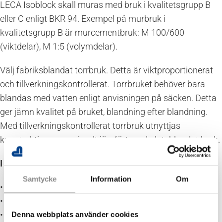
LECA Isoblock skall muras med bruk i kvalitetsgrupp B
eller C enligt BKR 94. Exempel på murbruk i
kvalitetsgrupp B är murcementbruk: M 100/600
(viktdelar), M 1:5 (volymdelar).
Välj fabriksblandat torrbruk. Detta är viktproportionerat
och tillverkningskontrollerat. Torrbruket behöver bara
blandas med vatten enligt anvisningen på säcken. Detta
ger jämn kvalitet på bruket, blandning efter blandning.
Med tillverkningskontrollerat torrbruk utnyttjas
konstruktionen maximalt jämfört med platsblandat bruk.
I broschyren hittar du mer information om:
Samtycke
Information
Om
• Skiftgångar
• Förband
• Kapningar
Denna webbplats använder cookies