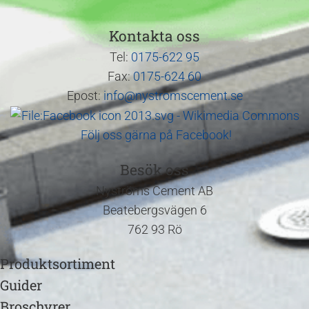
Kontakta oss
Tel:
0175-622 95
Fax:
0175-624 60
Epost:
info@nystromscement.se
Följ oss gärna på Facebook!
Besök oss
Nyströms Cement AB
Beatebergsvägen 6
762 93 Rö
Produktsortiment
Guider
Broschyrer