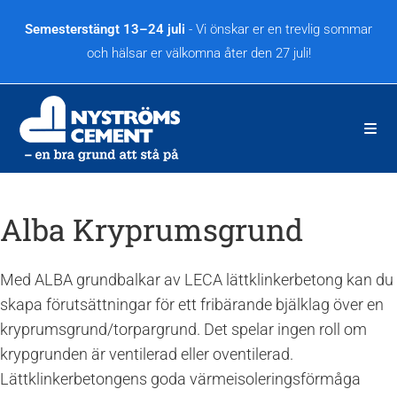
Hoppa
till
Semesterstängt 13–24 juli
- Vi önskar er en trevlig sommar
innehållet
och hälsar er välkomna åter den 27 juli!
Alba Kryprumsgrund
Med ALBA grundbalkar av LECA lättklinkerbetong kan du
skapa förutsättningar för ett fribärande bjälklag över en
kryprumsgrund/torpargrund. Det spelar ingen roll om
krypgrunden är ventilerad eller oventilerad.
Lättklinkerbetongens goda värmeisoleringsförmåga