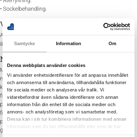
• Återfyllning.
• Sockelbehandling.
Verkan av höga och låga temperaturer
ALBA grundbalk klarar kraven för brandklass REI 90 och
är även frostbeständig.
Samtycke
Information
Om
Makadam – för en torrare miljö
Denna webbplats använder cookies
Minst 200 mm singel/makadam packas noggrant och
Vi använder enhetsidentifierare för att anpassa innehållet
materialet avjämnas i rätt höjd. Vid uteluftsventilerade
och annonserna till användarna, tillhandahålla funktioner
kryprum kan man i de flesta fall klara av fuktpåverkan
för sociala medier och analysera vår trafik. Vi
från marken genom att lägga ut åldersbeständig
vidarebefordrar även sådana identifierare och annan
plastfolie på 0,2 mm. Plastfolien skall omlottskarvas och
information från din enhet till de sociala medier och
annons- och analysföretag som vi samarbetar med.
fixeras med sand eller stenar och lågpunkter skall
Dessa kan i sin tur kombinera informationen med annan
punkteras. Folien skall sluta 200 mm från insidan av
information som du har tillhandahållit eller som de har
grundbalken. Vid träbjälklag med mycket låga U-värden
samlat in när du har använt deras tjänster.