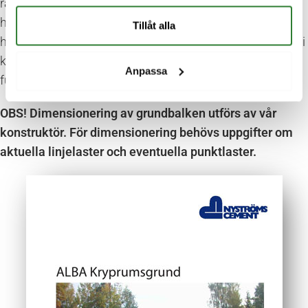
räcker inte alltid plastfolien till för att skydda träet från
hög RF i kryputrymmet. En åtgärd som reducerar risken
Tillåt alla
högst väsentligt för mögelangrepp är att isolera marken i
kryputrymmet med LECA lättklinker. Samråda alltid med
Anpassa
fuktteknisk expert.
OBS! Dimensionering av grundbalken utförs av vår
konstruktör. För dimensionering behövs uppgifter om
aktuella linjelaster och eventuella punktlaster.